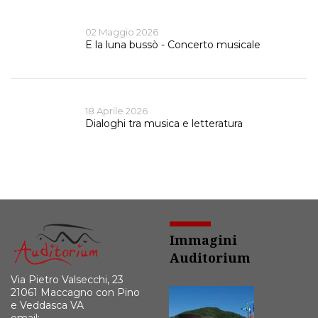
02 Maggio 2026
E la luna bussò - Concerto musicale
18 Aprile 2026
Dialoghi tra musica e letteratura
Immagini
Auditorium
Via Pietro Valsecchi, 23
21061 Maccagno con Pino
e Veddasca VA
email: