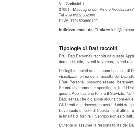
Via Garibaldi 1
21061 - Maccagno con Pino e Veddasca (VA
Tel +39 0332 562009
P.IVA: IT01520880129
Indirizzo email del Titolare:
info@proloco
Tipologie di Dati raccolti
Fra i Dati Personali raccolti da questa Appl
domande; clic; eventi keypress; eventi rela
Dettagli completi su ciascuna tipologia di Da
visualizzati prima della raccolta dei Dati st
I Dati Personali possono essere liberamente 
Se non diversamente specificato, tutti i Dat
questa Applicazione fornire il Servizio. Nei 
Dati, senza che ciò abbia alcuna conseguenza
Gli Utenti che dovessero avere dubbi su quali
L’eventuale utilizzo di Cookie - o di altri st
la finalità di fornire il Servizio richiesto da
L'Utente si assume la responsabilità dei Dat