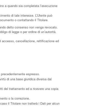
ti sino a quando sia completata l’esecuzione
facimento di tale interesse. L’Utente può
 documento o contattando il Titolare.
 quando detto consenso non venga revocato.
ligo di legge o per ordine di un’autorità.
 di accesso, cancellazione, rettificazione ed
li precedentemente espresso.
irtù di una base giuridica diversa dal
etti del trattamento ed a ricevere una copia
amento o la correzione.
caso il Titolare non tratterà i Dati per alcun