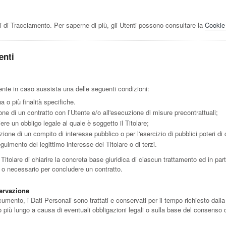
i di Tracciamento. Per saperne di più, gli Utenti possono consultare la
Cookie
enti
’Utente in caso sussista una delle seguenti condizioni:
a o più finalità specifiche.
one di un contratto con l’Utente e/o all'esecuzione di misure precontrattuali;
re un obbligo legale al quale è soggetto il Titolare;
ione di un compito di interesse pubblico o per l'esercizio di pubblici poteri di cu
guimento del legittimo interesse del Titolare o di terzi.
tolare di chiarire la concreta base giuridica di ciascun trattamento ed in parti
o o necessario per concludere un contratto.
servazione
ento, i Dati Personali sono trattati e conservati per il tempo richiesto dalla fi
più lungo a causa di eventuali obbligazioni legali o sulla base del consenso d