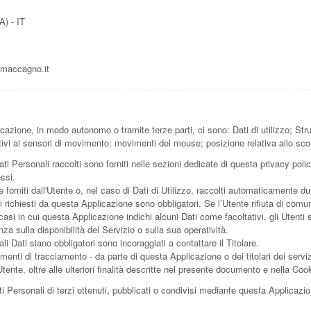
) - IT
maccagno.it
icazione, in modo autonomo o tramite terze parti, ci sono: Dati di utilizzo; Str
tivi ai sensori di movimento; movimenti del mouse; posizione relativa allo sco
ti Personali raccolti sono forniti nelle sezioni dedicate di questa privacy polic
essi.
forniti dall'Utente o, nel caso di Dati di Utilizzo, raccolti automaticamente du
i richiesti da questa Applicazione sono obbligatori. Se l’Utente rifiuta di comu
casi in cui questa Applicazione indichi alcuni Dati come facoltativi, gli Utenti 
 sulla disponibilità del Servizio o sulla sua operatività.
 Dati siano obbligatori sono incoraggiati a contattare il Titolare.
rumenti di tracciamento - da parte di questa Applicazione o dei titolari dei servi
ll'Utente, oltre alle ulteriori finalità descritte nel presente documento e nella Coo
i Personali di terzi ottenuti, pubblicati o condivisi mediante questa Applicazi