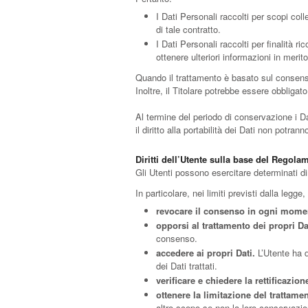
I Dati Personali raccolti per scopi col
di tale contratto.
I Dati Personali raccolti per finalità r
ottenere ulteriori informazioni in merit
Quando il trattamento è basato sul consenso
Inoltre, il Titolare potrebbe essere obbliga
Al termine del periodo di conservazione i Dat
il diritto alla portabilità dei Dati non potran
Diritti dell’Utente sulla base del Regol
Gli Utenti possono esercitare determinati dirit
In particolare, nei limiti previsti dalla legge, 
revocare il consenso in ogni mome
opporsi al trattamento dei propri Da
consenso.
accedere ai propri Dati.
L’Utente ha d
dei Dati trattati.
verificare e chiedere la rettificazion
ottenere la limitazione del trattame
altro scopo se non la loro conservazio