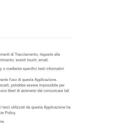
umenti di Tracciamento; risposte alle
rrimento; eventi touch; email.
y o mediante specifici testi informativi
rante l'uso di questa Applicazione.
nicarli, potrebbe essere impossibile per
sono liberi di astenersi dal comunicare tali
zi terzi utilizzati da questa Applicazione ha
kie Policy.
one.