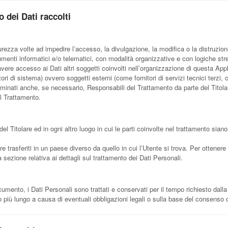
 dei Dati raccolti
curezza volte ad impedire l’accesso, la divulgazione, la modifica o la distruzio
menti informatici e/o telematici, con modalità organizzative e con logiche stret
o avere accesso ai Dati altri soggetti coinvolti nell’organizzazione di questa Ap
i di sistema) ovvero soggetti esterni (come fornitori di servizi tecnici terzi, co
inati anche, se necessario, Responsabili del Trattamento da parte del Titolar
el Trattamento.
del Titolare ed in ogni altro luogo in cui le parti coinvolte nel trattamento siano
e trasferiti in un paese diverso da quello in cui l’Utente si trova. Per ottenere 
a sezione relativa ai dettagli sul trattamento dei Dati Personali.
ento, i Dati Personali sono trattati e conservati per il tempo richiesto dalla fi
più lungo a causa di eventuali obbligazioni legali o sulla base del consenso d