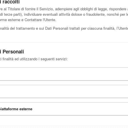
i raccolti
e al Titolare di fornire il Servizio, adempiere agli obblighi di legge, rispondere 
i o di terze parti), individuare eventuali attività dolose o fraudolente, nonché pe
orme esterne e Contattare l'Utente.
nalità del trattamento e sui Dati Personali trattati per ciascuna finalità, l’Uten
i Personali
 finalità ed utilizzando i seguenti servizi:
piattaforme esterne