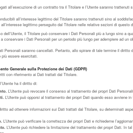
legati all’esecuzione di un contratto tra il Titolare e l’Utente saranno trattenu
iconducibili all’interesse legittimo del Titolare saranno trattenuti sino al soddis
o all’interesse legittimo perseguito dal Titolare nelle relative sezioni di questo
 dell’Utente, il Titolare può conservare i Dati Personali più a lungo sino a
to a conservare i Dati Personali per un periodo più lungo per adempiere ad un obb
i Personali saranno cancellati. Pertanto, allo spirare di tale termine il diritto
no più essere esercitati.
amento Generale sulla Protezione dei Dati (GDPR)
ti con riferimento ai Dati trattati dal Titolare.
l’Utente ha il diritto di:
nto.
L’Utente può revocare il consenso al trattamento dei propri Dati Persona
ti.
L’Utente può opporsi al trattamento dei propri Dati quando esso avviene in v
iritto ad ottenere informazioni sui Dati trattati dal Titolare, su determinati asp
e.
L’Utente può verificare la correttezza dei propri Dati e richiederne l’aggiorn
nto.
L’Utente può richiedere la limitazione del trattamento dei propri Dati. In tal 
ne.