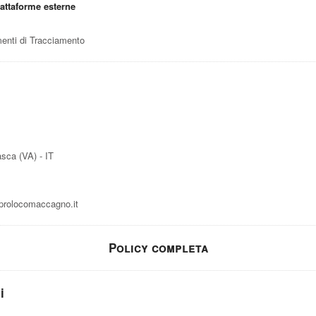
iattaforme esterne
umenti di Tracciamento
sca (VA) - IT
rolocomaccagno.it
Policy completa
i