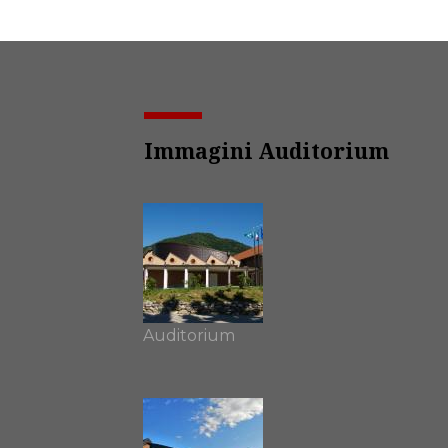
Immagini Auditorium
Auditorium